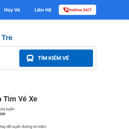
Hủy Vé
Liên Hệ
Hotline 24/7
 Tre
TÌM KIẾM VÉ