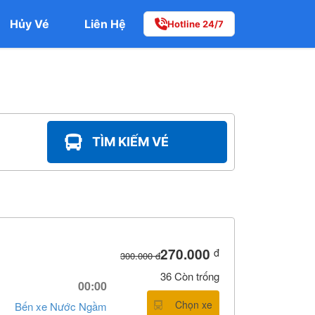
Hủy Vé
Liên Hệ
Hotline 24/7
TÌM KIẾM VÉ