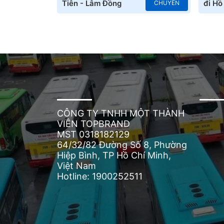
Tiên - Lâm Đồng
đi Hồ
CHUYẾN
CÔNG TY TNHH MỘT THÀNH
VIÊN TOPBRAND
MST 0318182129
64/32/82 Đường Số 8, Phường
Hiệp Bình, TP Hồ Chí Minh,
Việt Nam
Hotline: 1900252511