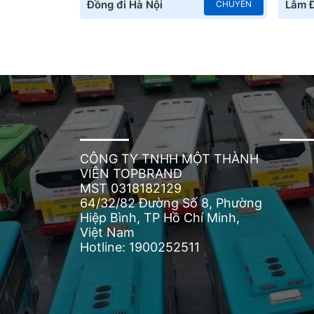
Đồng đi Hà Nội
Lâm 
CHUYẾN
CÔNG TY TNHH MỘT THÀNH
VIÊN TOPBRAND
MST 0318182129
64/32/82 Đường Số 8, Phường
Hiệp Bình, TP Hồ Chí Minh,
Việt Nam
Hotline: 1900252511