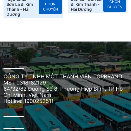
CHỌN
Sơn La đi Kim
CHỌN
đi Kim Thành -
CHUYẾN
Thành - Hải
Hải Dương
CHUYẾN
Dương
CÔNG TY TNHH MỘT THÀNH VIÊN TOPBRAND
MST 0318182129
64/32/82 Đường Số 8, Phường Hiệp Bình, TP Hồ
Chí Minh, Việt Nam
Hotline: 1900252511