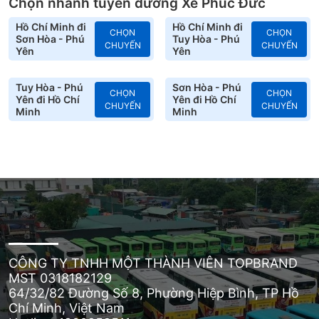
Chọn nhanh tuyến đường Xe Phúc Đức
Hồ Chí Minh đi
Hồ Chí Minh đi
CHỌN
CHỌN
Sơn Hòa - Phú
Tuy Hòa - Phú
CHUYẾN
CHUYẾN
Yên
Yên
Tuy Hòa - Phú
Sơn Hòa - Phú
CHỌN
CHỌN
Yên đi Hồ Chí
Yên đi Hồ Chí
CHUYẾN
CHUYẾN
Minh
Minh
CÔNG TY TNHH MỘT THÀNH VIÊN TOPBRAND
MST 0318182129
64/32/82 Đường Số 8, Phường Hiệp Bình, TP Hồ
Chí Minh, Việt Nam