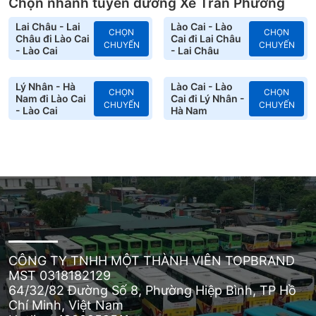
Chọn nhanh tuyến đường Xe Trần Phương
Lai Châu - Lai
Lào Cai - Lào
CHỌN
CHỌN
Châu đi Lào Cai
Cai đi Lai Châu
CHUYẾN
CHUYẾN
- Lào Cai
- Lai Châu
Lý Nhân - Hà
Lào Cai - Lào
CHỌN
CHỌN
Nam đi Lào Cai
Cai đi Lý Nhân -
CHUYẾN
CHUYẾN
- Lào Cai
Hà Nam
CÔNG TY TNHH MỘT THÀNH VIÊN TOPBRAND
MST 0318182129
64/32/82 Đường Số 8, Phường Hiệp Bình, TP Hồ
Chí Minh, Việt Nam