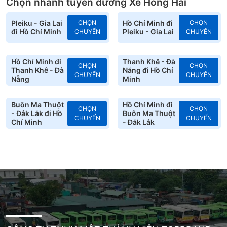
Chọn nhanh tuyến đường Xe Hồng Hải
Pleiku - Gia Lai
CHỌN
Hồ Chí Minh đi
CHỌN
đi Hồ Chí Minh
Pleiku - Gia Lai
CHUYẾN
CHUYẾN
Hồ Chí Minh đi
Thanh Khê - Đà
CHỌN
CHỌN
Thanh Khê - Đà
Nẵng đi Hồ Chí
CHUYẾN
CHUYẾN
Nẵng
Minh
Buôn Ma Thuột
Hồ Chí Minh đi
CHỌN
CHỌN
- Đắk Lắk đi Hồ
Buôn Ma Thuột
CHUYẾN
CHUYẾN
Chí Minh
- Đắk Lắk