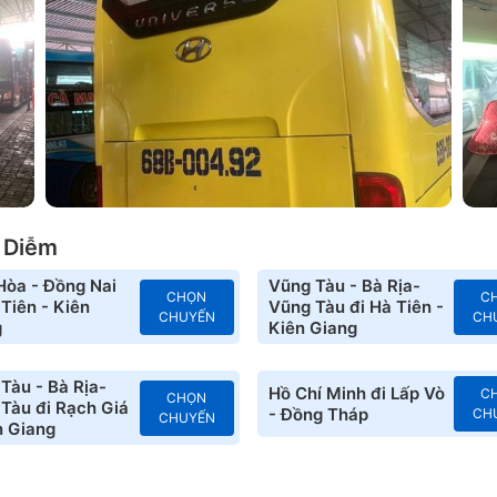
 Diễm
Hòa - Đồng Nai
Vũng Tàu - Bà Rịa-
CHỌN
C
 Tiên - Kiên
Vũng Tàu đi Hà Tiên -
CHUYẾN
CH
g
Kiên Giang
Tàu - Bà Rịa-
Hồ Chí Minh đi Lấp Vò
C
CHỌN
Tàu đi Rạch Giá
- Đồng Tháp
CH
CHUYẾN
n Giang