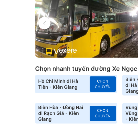
Chọn nhanh tuyến đường Xe Ngọc
Biên 
Hồ Chí Minh đi Hà
CHỌN
đi Hà
Tiên - Kiên Giang
CHUYẾN
Gian
Biên Hòa - Đồng Nai
Vũng 
CHỌN
đi Rạch Giá - Kiên
Vũng 
CHUYẾN
Giang
- Kiê