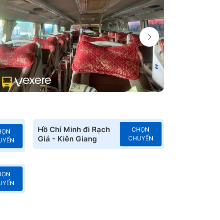
Hồ Chí Minh đi Rạch
CHỌN
HỌN
Giá - Kiên Giang
CHUYẾN
UYẾN
HỌN
UYẾN